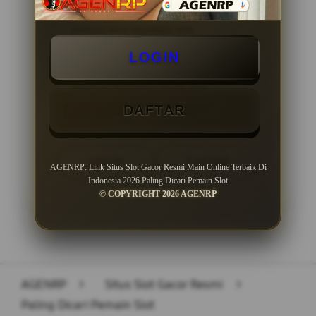
BONUS NEW MEMBER 10%
LOGIN
Minimal Deposit Rp. 10.000
Minimal Withdraw Rp 50.000
DAFTAR
LOGIN
DAFTAR
AGENRP: Link Situs Slot Gacor Resmi Main Online Terbaik Di
Indonesia 2026 Paling Dicari Pemain Slot
© COPYRIGHT 2026 AGENRP
Layer Popup Close
AGENRP
>
Situs Slot Gacor Resmi
>
Paling Dicari Pemain Slot