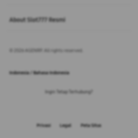
Buka
About Slot777 Resmi
© 2026 AGENRP. All rights reserved.
Indonesia / Bahasa Indonesia
Ingin Tetap Terhubung?
Privasi
Legal
Peta Situs