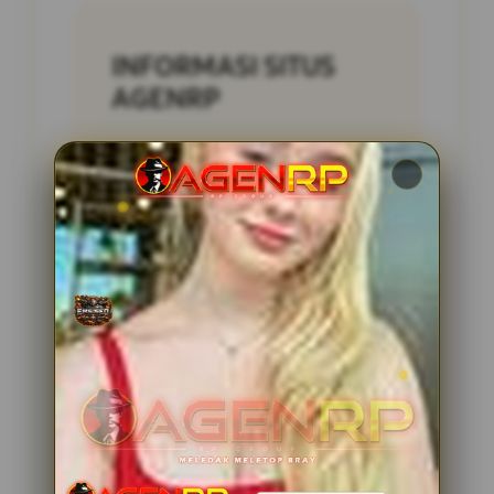
INFORMASI SITUS
AGENRP
Penilaian
5 JUTA
Pengguna
PENGGUNA
Minimal Deposit
10.000 Ribu
Layanan Support
24/7
Platform
Multi-Device
PENAWARAN SPESIAL